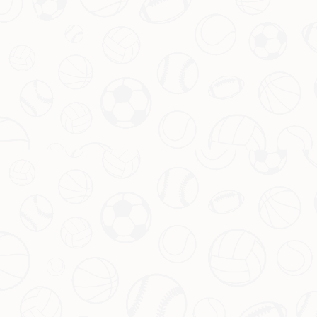
子模拟器网站入口-PG电子娱乐官网下载| PG Gaming
侠夺冠关键！克里斯蒂借鉴詹姆斯实现蜕变
物浦对阵曼联比分预测与历史交锋解析，红军或迎胜利
情链接 :
华体会体育
opyright 2024
HTH·华体会体育官方是国米（milan)赞助商全站登
录入口地址-APP下载
All Rights by
华体会体育