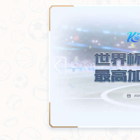
新闻中心
您当前位置