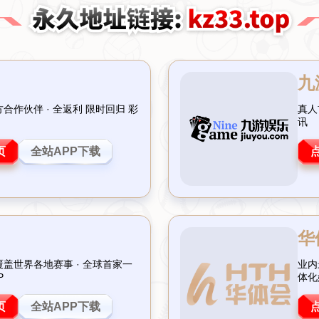
2026-08-04T03:40:05+08:00
[返回
掀高潮 第16轮亮点抢先看
入，第16轮的比赛再次点燃了球迷们的热情。本轮赛事不仅有强队之间
冠之战，还是保级区的生死搏杀，每一场比赛都充满了悬念。接下来，我
感受中国足球的独特魅力。
强强对话火花四溅
最受关注的莫过于上海海港对阵山东泰山的巅峰对决。这场比赛被视为争
奥斯卡的精准传球，在上半场率先破门，而山东泰山则依靠下半场的顽强
握手言和，虽然未能分出胜负，但这场比赛无疑展现了中超顶级球队的实力
将崭露头角成亮点
轮还有不少意外结果令人眼前一亮。尤其是升班马青岛西海岸在主场迎战
让青岛西海岸收获宝贵的三分，也让外界看到了这支新军的潜力。类似的
18岁小将李明睿在最后时刻完成绝杀，帮助球队3:2险胜。这些新星的表
形势愈发严峻
区的球队来说同样至关重要。南通支云与梅州客家的直接对话成为了一场